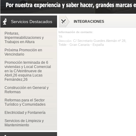
Servicios Destacados
INTEGRACIONES
Información de contacto:
Pinturas,
+34 928 692 744
Tlf:
Impermeabilizaciones y
C/ Secretario Guedes Alemán nº 28,
Dirección:
Trabajos en Altura
Telde - Gran Canaria - España
Próxima Promoción en
Vencindario
Promoción terminada de 6
viviendas y Local Comercial
en la C/Veintinueve de
Abril,26 esquina Lucas
Fernández,26
Construcción en General y
Reformas
Reformas para el Sector
Turístico y Comunidades
Electricidad y Fontanería
Servicios de Limpieza y
Mantenimiento